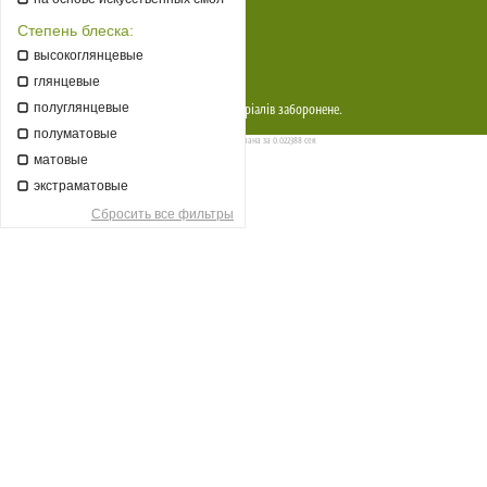
Постійним клиєнтам
Степень блеска:
Прайси
высокоглянцевые
Контакти
глянцевые
полуглянцевые
Copyright © 2026
EcoMag
. Копіювання матеріалів заборонене.
полуматовые
Страница сгенерирована за 0.022388 сек
матовые
экстраматовые
Сбросить все фильтры