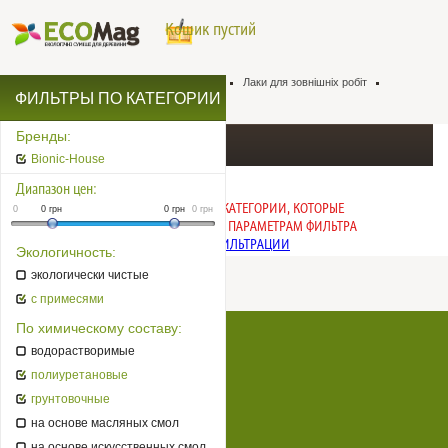
Кошик пустий
Натуральна хімія для деревини
Лаки
Лаки для зовнішніх робіт
ФИЛЬТРЫ ПО КАТЕГОРИИ
Фасадні лаки
Фасадні лаки
Бренды:
Фасадні лаки Bionic-House
Bionic-House
Диапазон цен:
ИЗВИНИТЕ, НЕТ ТОВАРОВ В КАТЕГОРИИ, КОТОРЫЕ
0
0
грн
0
грн
0
грн
СООТВЕТСТВУЮТ ЗАДАННЫМ ПАРАМЕТРАМ ФИЛЬТРА
ПОСМОТРЕТЬ ТОВАРЫ БЕЗ ФИЛЬТРАЦИИ
Экологичность:
экологически чистые
с примесями
По химическому составу:
Натуральна хімія для деревини
водорастворимые
Супер еко
полиуретановые
Бренди
грунтовочные
на основе масляных смол
Оплата, доставка
на основе искусственных смол