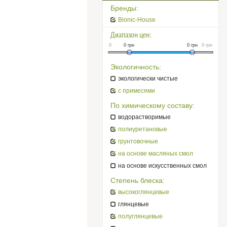
Бренды:
Bionic-House
Диапазон цен:
0
0
грн
0
грн
0
грн
Экологичность:
экологически чистые
с примесями
По химическому составу:
водорастворимые
полиуретановые
грунтовочные
на основе масляных смол
на основе искусственных смол
Степень блеска:
высокоглянцевые
глянцевые
полуглянцевые