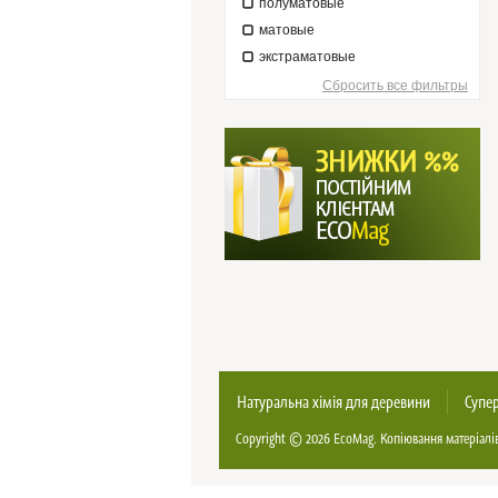
полуматовые
матовые
экстраматовые
Сбросить все фильтры
Натуральна хімія для деревини
Супер
Copyright © 2026
EcoMag
. Копіювання матеріалі