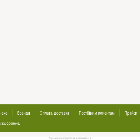
 еко
Бренди
Оплата, доставка
Постійним клиєнтам
Прайси
в заборонене.
Страница сгенерирована за 0.054095 сек