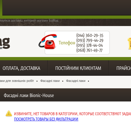
платная доставка, интернет-магазин EcoMag.
(044) 360-29-35
(093) 799-44-29
Телефон
(095) 378-44-04
(068) 761-49-77
ОПЛАТА, ДОСТАВКА
ПОСТІЙНИМ КЛИЄНТАМ
ПРАЙС
аки для зовнішніх робіт
Фасадні лаки
Фасадні лаки
Фасадні лаки Bionic-House
ИЗВИНИТЕ, НЕТ ТОВАРОВ В КАТЕГОРИИ, КОТОРЫЕ СООТВЕТСТВУЮТ ЗА
ПОСМОТРЕТЬ ТОВАРЫ БЕЗ ФИЛЬТРАЦИИ