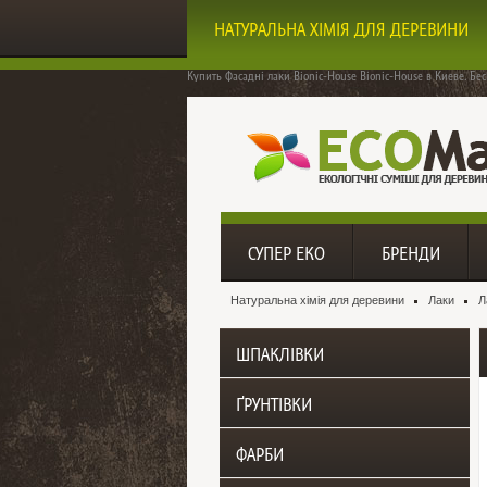
НАТУРАЛЬНА ХІМІЯ ДЛЯ ДЕРЕВИНИ
Купить Фасадні лаки Bionic-House Bionic-House
в Киеве. Бес
СУПЕР ЕКО
БРЕНДИ
Натуральна хімія для деревини
Лаки
Л
ШПАКЛІВКИ
ҐРУНТІВКИ
ФАРБИ