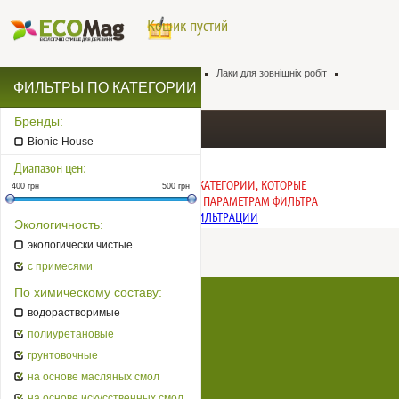
Кошик пустий
Натуральна хімія для деревини
Лаки
Лаки для зовнішніх робіт
ФИЛЬТРЫ ПО КАТЕГОРИИ
Лаки для садових меблів
Бренды:
Лаки для садових меблів
Bionic-House
Диапазон цен:
ИЗВИНИТЕ, НЕТ ТОВАРОВ В КАТЕГОРИИ, КОТОРЫЕ
400
грн
500
грн
СООТВЕТСТВУЮТ ЗАДАННЫМ ПАРАМЕТРАМ ФИЛЬТРА
ПОСМОТРЕТЬ ТОВАРЫ БЕЗ ФИЛЬТРАЦИИ
Экологичность:
экологически чистые
с примесями
По химическому составу:
Натуральна хімія для деревини
водорастворимые
Супер еко
полиуретановые
Бренди
грунтовочные
на основе масляных смол
Оплата, доставка
на основе искусственных смол