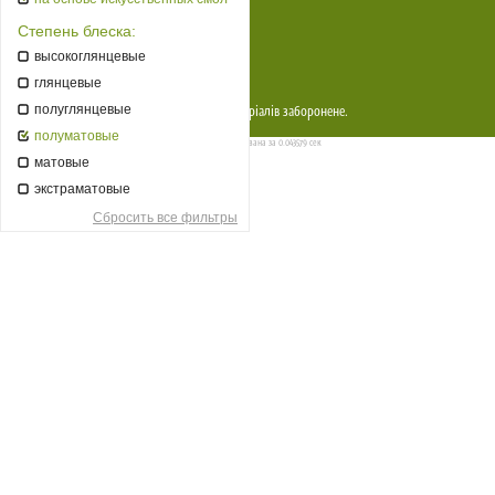
Постійним клиєнтам
Степень блеска:
Прайси
высокоглянцевые
Контакти
глянцевые
полуглянцевые
Copyright © 2026
EcoMag
. Копіювання матеріалів заборонене.
полуматовые
Страница сгенерирована за 0.043579 сек
матовые
экстраматовые
Сбросить все фильтры