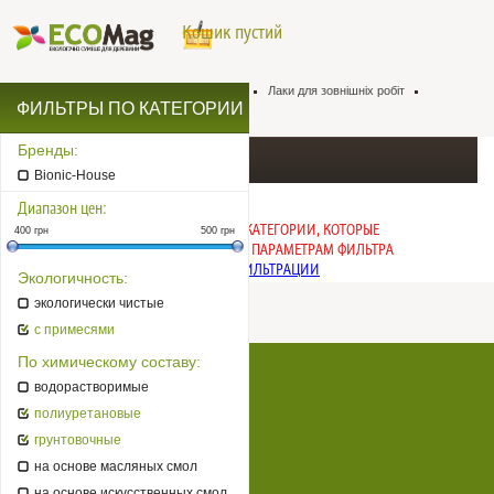
Кошик пустий
Натуральна хімія для деревини
Лаки
Лаки для зовнішніх робіт
ФИЛЬТРЫ ПО КАТЕГОРИИ
Лаки для садових меблів
Бренды:
Лаки для садових меблів
Bionic-House
Диапазон цен:
ИЗВИНИТЕ, НЕТ ТОВАРОВ В КАТЕГОРИИ, КОТОРЫЕ
400
грн
500
грн
СООТВЕТСТВУЮТ ЗАДАННЫМ ПАРАМЕТРАМ ФИЛЬТРА
ПОСМОТРЕТЬ ТОВАРЫ БЕЗ ФИЛЬТРАЦИИ
Экологичность:
экологически чистые
с примесями
По химическому составу:
Натуральна хімія для деревини
водорастворимые
Супер еко
полиуретановые
Бренди
грунтовочные
на основе масляных смол
Оплата, доставка
на основе искусственных смол