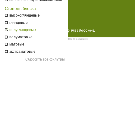
Постійним клиєнтам
Степень блеска:
Прайси
высокоглянцевые
Контакти
глянцевые
полуглянцевые
Copyright © 2026
EcoMag
. Копіювання матеріалів заборонене.
полуматовые
Страница сгенерирована за 0.034934 сек
матовые
экстраматовые
Сбросить все фильтры