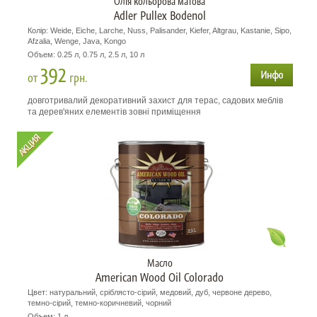
Олія кольорова матова
Adler Pullex Bodenol
Колір: Weide, Eiche, Larche, Nuss, Palisander, Kiefer, Altgrau, Kastanie, Sipo,
Afzalia, Wenge, Java, Kongo
Объем: 0.25 л, 0.75 л, 2.5 л, 10 л
392
от
грн.
довготривалий декоративний захист для терас, садових меблів
та дерев'яних елементів зовні приміщення
Масло
American Wood Oil Colorado
Цвет: натуральний, сріблясто-сірий, медовий, дуб, червоне дерево,
темно-сірий, темно-коричневий, чорний
Объем: 1 л