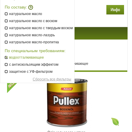
Объем: 0.005 л, 0.125 л, 0.75 л, 2.5 л
90
По составу:
от
грн.
натуральное масло
натуральное масло с воском
натуральное масло с твердым воском
Масла для садових меблів
натуральное масло-лазурь
натуральное масло-пропитка
Сбросить все фильтры
По специальным требованиям:
ВЫБРАННЫЕ ФИЛЬТРЫ ТОВАРОВ:
водоотталкивающее
По специальным требованиям:
водоотталкивающее
с антискользящим эффектом
защитное с УФ-фильтром
Сбросить все фильтры