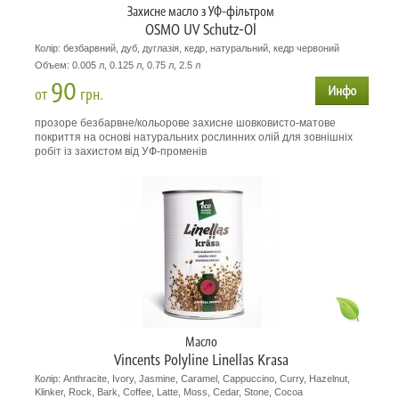
Захисне масло з УФ-фільтром
OSMO UV Schutz-Ol
Колір: безбарвний, дуб, дуглазія, кедр, натуральний, кедр червоний
Объем: 0.005 л, 0.125 л, 0.75 л, 2.5 л
90
от
грн.
прозоре безбарвне/кольорове захисне шовковисто-матове
покриття на основі натуральних рослинних олій для зовнішніх
робіт із захистом від УФ-променів
Масло
Vincents Polyline Linellas Krasa
Колір: Anthracite, Ivory, Jasmine, Caramel, Cappuccino, Curry, Hazelnut,
Klinker, Rock, Bark, Coffee, Latte, Moss, Cedar, Stone, Cocoa