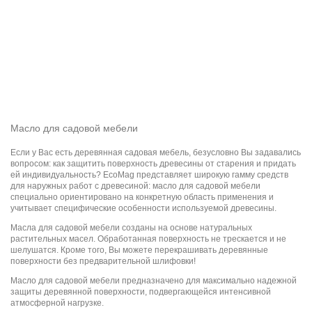
Масло для садовой мебели
Если у Вас есть деревянная садовая мебель, безусловно Вы задавались
вопросом: как защитить поверхность древесины от старения и придать
ей индивидуальность? EcoMag представляет широкую гамму средств
для наружных работ с древесиной:
масло для садовой мебели
специально ориентировано на конкретную область применения и
учитывает специфические особенности используемой древесины.
Масла для садовой мебели
созданы на основе натуральных
растительных масел. Обработанная поверхность не трескается и не
шелушатся. Кроме того, Вы можете перекрашивать деревянные
поверхности без предварительной шлифовки!
Масло для садовой мебели
предназначено для максимально надежной
защиты деревянной поверхности, подвергающейся интенсивной
атмосферной нагрузке.