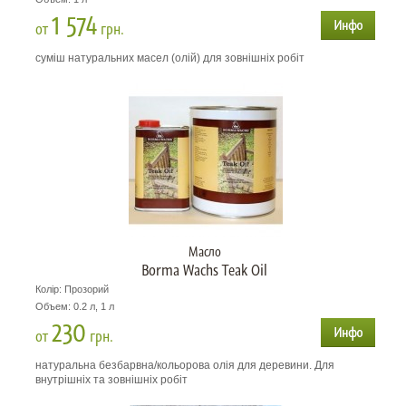
1 574
от
грн.
суміш натуральних масел (олій) для зовнішніх робіт
Масло
Borma Wachs Teak Oil
Колір: Прозорий
Объем: 0.2 л, 1 л
230
от
грн.
натуральна безбарвна/кольорова олія для деревини. Для
внутрішніх та зовнішніх робіт