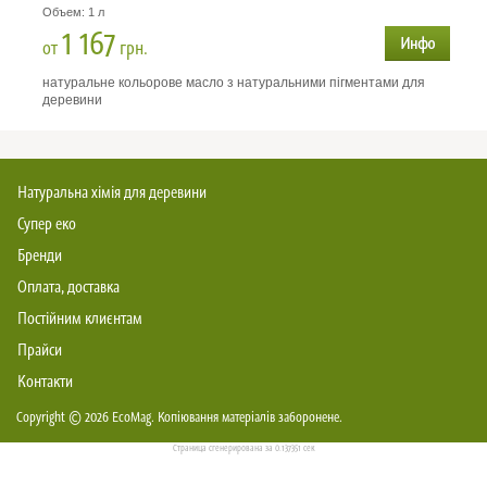
Объем: 1 л
1 167
от
грн.
натуральне кольорове масло з натуральними пігментами для
деревини
Натуральна хімія для деревини
Супер еко
Бренди
Оплата, доставка
Постійним клиєнтам
Прайси
Контакти
Copyright © 2026
EcoMag
. Копіювання матеріалів заборонене.
Страница сгенерирована за 0.137351 сек