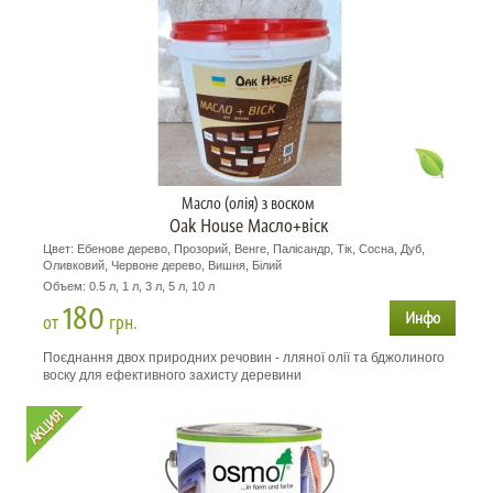
Масло (олія) з воском
Oak House Масло+віск
Цвет: Ебенове дерево, Прозорий, Венге, Палісандр, Тік, Сосна, Дуб,
Оливковий, Червоне дерево, Вишня, Білий
Объем: 0.5 л, 1 л, 3 л, 5 л, 10 л
180
от
грн.
Поєднання двох природних речовин - лляної олії та бджолиного
воску для ефективного захисту деревини