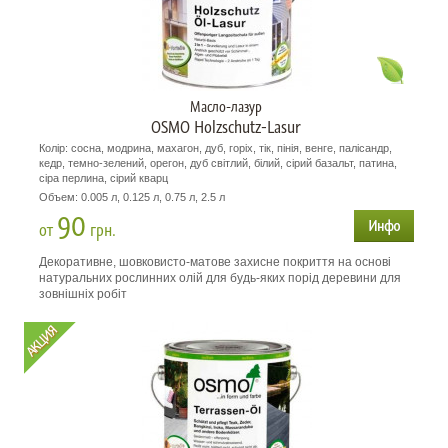
Масло-лазур
OSMO Holzschutz-Lasur
Колір: сосна, модрина, махагон, дуб, горіх, тік, пінія, венге, палісандр,
кедр, темно-зелений, орегон, дуб світлий, білий, сірий базальт, патина,
сіра перлина, сірий кварц
Объем: 0.005 л, 0.125 л, 0.75 л, 2.5 л
90
от
грн.
Декоративне, шовковисто-матове захисне покриття на основі
натуральних рослинних олій для будь-яких порід деревини для
зовнішніх робіт