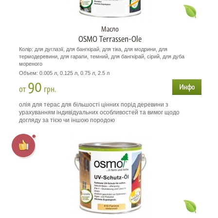
Масло
OSMO Terrassen-Ole
Колір: для дуглазії, для бангкірай, для тіка, для модрини, для
термодеревини, для гарапи, темний, для бангкірай, сірий, для дуба
мореного
Объем: 0.005 л, 0.125 л, 0.75 л, 2.5 л
90
от
грн.
олія для терас для більшості цінних порід деревини з
урахуванням індивідуальних особливостей та вимог щодо
догляду за тією чи іншою породою