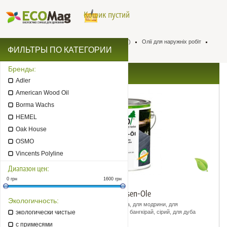
Кошик пустий
Натуральна хімія для деревини
Масла (олії)
Олії для наружніх робіт
ФИЛЬТРЫ ПО КАТЕГОРИИ
Масла для садових меблів
Бренды:
АКЦИИ: Масла для садових меблів
Adler
American Wood Oil
Borma Wachs
HEMEL
Oak House
OSMO
Vincents Polyline
Диапазон цен:
0
грн
1600
грн
Масло
OSMO Terrassen-Ole
Экологичность:
Колір: для дуглазії, для бангкірай, для тіка, для модрини, для
экологически чистые
термодеревини, для гарапи, темний, для бангкірай, сірий, для дуба
мореного
с примесями