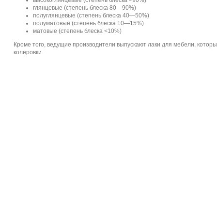
высокоглянцевые (степень блеска >90%)
глянцевые (степень блеска 80—90%)
полуглянцевые (степень блеска 40—50%)
полуматовые (степень блеска 10—15%)
матовые (степень блеска <10%)
Кроме того, ведущие производители выпускают
лаки для мебели
, котор
колеровки.