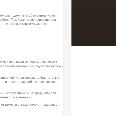
мендуют уделять особое внимание ее
мебели
. Такой лак после нанесения на
подчеркивает структуру дерева.
новый лак
. Такой
мебельный лак
может
дает замечательной износоустойчивостью и
анты и поглотители ультрафиолетовых
но и паркета, дверей, террас, лестниц,
ски безоспасными и безвредными для
елтееют со временем.
и от яркости отраженного от поверхности