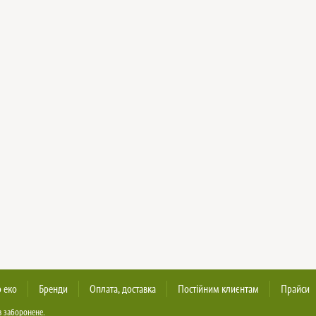
 еко
Бренди
Оплата, доставка
Постійним клиєнтам
Прайси
в заборонене.