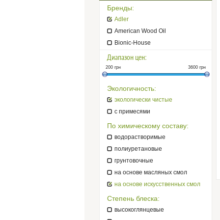
Бренды:
Adler
American Wood Oil
Bionic-House
Диапазон цен:
200
грн
3600
грн
Экологичность:
экологически чистые
с примесями
По химическому составу:
водорастворимые
полиуретановые
грунтовочные
на основе масляных смол
на основе искусственных смол
Степень блеска:
высокоглянцевые