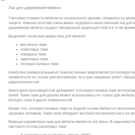
Лак для деревянной мебели
Учитывая стоимость мебели из натурального дерева, специалисты реко
защите. Именно поэтому очень важно подобрать качественный
лак для 
деревянную мебель создает прозрачный защитный слой и в то же время 
Выделяют несколько видов
лака для мебели
:
масляные лаки
спиртовые лаки
алкидные лаки
акриловые лаки
полиуретановые лаки
Наиболее универсальным из перечисленных видов является
полиурета
применяться не только для внутренних, но и для наружных работ, обла
ударопрочностью.
Некоторые производители добавляют в
полиуретановые лаки
антиоксид
лучей. Такие лаки для дерева можно использовать не только для мебели, 
беседок, саун и других поверхностей.
Кроме того,
полиуретановые лаки по водной основе
являются экологиче
здоровья человека. Такие лаки обладают высокой прозрачностью и не ж
Важным параметром
лака для мебели
является его блеск. В зависимост
светового потока различают лаки: