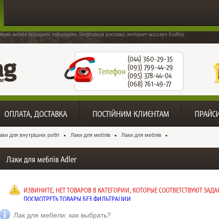
'яних меблів усерадині приміщень. Бесплатная доставка, интернет-магазин EcoMag.
(044) 360-29-35
(093) 799-44-29
Телефон
(095) 378-44-04
(068) 761-49-77
ОПЛАТА, ДОСТАВКА
ПОСТІЙНИМ КЛИЄНТАМ
ПРАЙС
аки для внутрішніх робіт
Лаки для меблів
Лаки для меблів
Лаки для меблів Adler
ИЗВИНИТЕ, НЕТ ТОВАРОВ В КАТЕГОРИИ, КОТОРЫЕ СООТВЕТСТВУЮТ ЗА
ПОСМОТРЕТЬ ТОВАРЫ БЕЗ ФИЛЬТРАЦИИ
Лак для мебели: как выбрать?