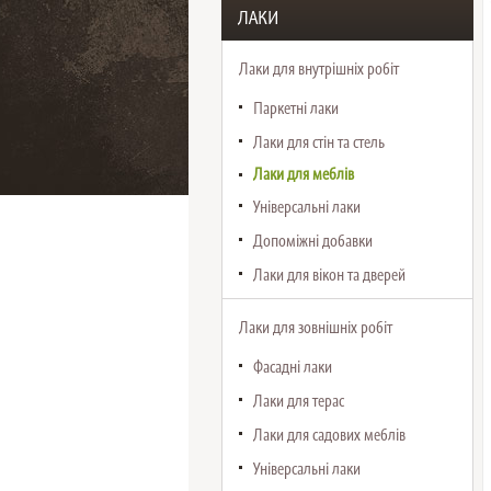
ЛАКИ
Лаки для внутрішніх робіт
Паркетні лаки
Лаки для стін та стель
Лаки для меблів
Універсальні лаки
Допоміжні добавки
Лаки для вікон та дверей
Лаки для зовнішніх робіт
Фасадні лаки
Лаки для терас
Лаки для садових меблів
Універсальні лаки