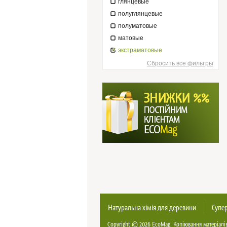
глянцевые
полуглянцевые
полуматовые
матовые
экстраматовые
Сбросить все фильтры
Натуральна хімія для деревини
Супер
Copyright © 2026
EcoMag
. Копіювання матеріалі