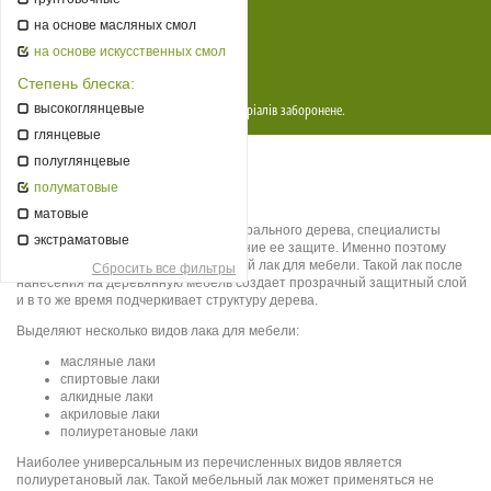
Постійним клиєнтам
на основе масляных смол
Прайси
на основе искусственных смол
Контакти
Степень блеска:
высокоглянцевые
Copyright © 2026
EcoMag
. Копіювання матеріалів заборонене.
глянцевые
Страница сгенерирована за 0.042710 сек
Лак для мебели: как выбрать?
полуглянцевые
полуматовые
Лак для деревянной мебели
матовые
Учитывая стоимость мебели из натурального дерева, специалисты
экстраматовые
рекомендуют уделять особое внимание ее защите. Именно поэтому
очень важно подобрать качественный
лак для мебели
. Такой лак после
Сбросить все фильтры
нанесения на деревянную мебель создает прозрачный защитный слой
и в то же время подчеркивает структуру дерева.
Выделяют несколько видов
лака для мебели
:
масляные лаки
спиртовые лаки
алкидные лаки
акриловые лаки
полиуретановые лаки
Наиболее универсальным из перечисленных видов является
полиуретановый лак
. Такой
мебельный лак
может применяться не