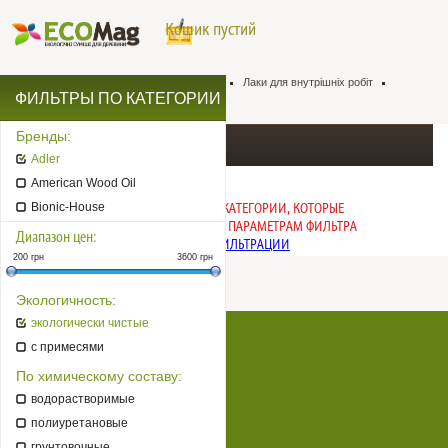
Кошик пустий
Натуральна хімія для деревини
Лаки
Лаки для внутрішніх робіт
ФИЛЬТРЫ ПО КАТЕГОРИИ
Лаки для меблів
Лаки для меблів
Бренды:
Лаки для меблів Adler
Adler
American Wood Oil
ИЗВИНИТЕ, НЕТ ТОВАРОВ В КАТЕГОРИИ, КОТОРЫЕ
Bionic-House
СООТВЕТСТВУЮТ ЗАДАННЫМ ПАРАМЕТРАМ ФИЛЬТРА
Диапазон цен:
ПОСМОТРЕТЬ ТОВАРЫ БЕЗ ФИЛЬТРАЦИИ
200
грн
3600
грн
Экологичность:
экологически чистые
Натуральна хімія для деревини
с примесями
Супер еко
По химическому составу:
Бренди
водорастворимые
полиуретановые
Оплата, доставка
грунтовочные