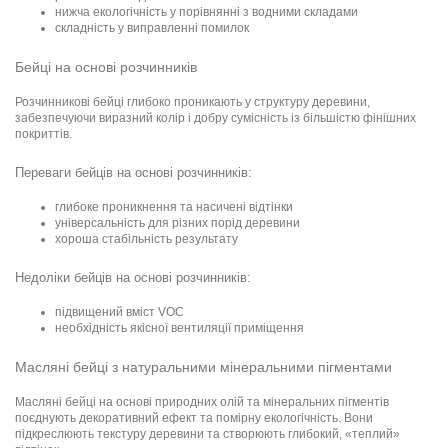
нижча екологічність у порівнянні з водними складами
складність у виправленні помилок
Бейці на основі розчинників
Розчинникові бейці глибоко проникають у структуру деревини,
забезпечуючи виразний колір і добру сумісність із більшістю фінішних
покриттів.
Переваги бейців на основі розчинників:
глибоке проникнення та насичені відтінки
універсальність для різних порід деревини
хороша стабільність результату
Недоліки бейців на основі розчинників:
підвищений вміст VOC
необхідність якісної вентиляції приміщення
Масляні бейці з натуральними мінеральними пігментами
Масляні бейці на основі природних олій та мінеральних пігментів
поєднують декоративний ефект та помірну екологічність. Вони
підкреслюють текстуру деревини та створюють глибокий, «теплий»