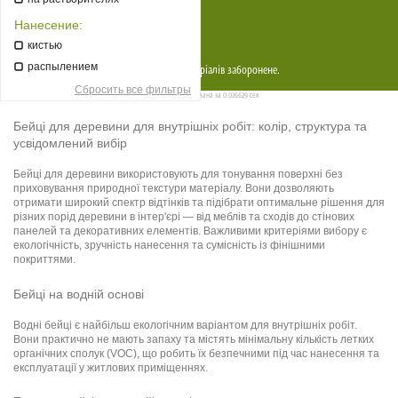
Прайси
Нанесение:
Контакти
кистью
распылением
Copyright © 2026
EcoMag
. Копіювання матеріалів заборонене.
Сбросить все фильтры
Страница сгенерирована за 0.026629 сек
Бейці для деревини для внутрішніх робіт: колір, структура та
усвідомлений вибір
Бейці для деревини використовують для тонування поверхні без
приховування природної текстури матеріалу. Вони дозволяють
отримати широкий спектр відтінків та підібрати оптимальне рішення для
різних порід деревини в інтер'єрі — від меблів та сходів до стінових
панелей та декоративних елементів. Важливими критеріями вибору є
екологічність, зручність нанесення та сумісність із фінішними
покриттями.
Бейці на водній основі
Водні бейці є найбільш екологічним варіантом для внутрішніх робіт.
Вони практично не мають запаху та містять мінімальну кількість летких
органічних сполук (VOC), що робить їх безпечними під час нанесення та
експлуатації у житлових приміщеннях.