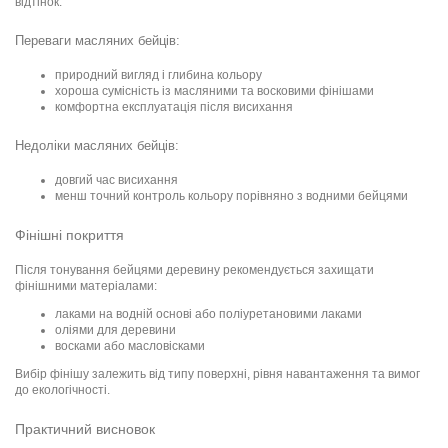
відтінок.
Переваги масляних бейців:
природний вигляд і глибина кольору
хороша сумісність із масляними та восковими фінішами
комфортна експлуатація після висихання
Недоліки масляних бейців:
довгий час висихання
менш точний контроль кольору порівняно з водними бейцями
Фінішні покриття
Після тонування бейцями деревину рекомендується захищати
фінішними матеріалами:
лаками на водній основі або поліуретановими лаками
оліями для деревини
восками або масловісками
Вибір фінішу залежить від типу поверхні, рівня навантаження та вимог
до екологічності.
Практичний висновок