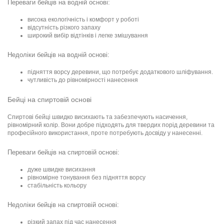
Переваги бейців на водній основі:
висока екологічність і комфорт у роботі
відсутність різкого запаху
широкий вибір відтінків і легке змішування
Недоліки бейців на водній основі:
підняття ворсу деревини, що потребує додаткового шліфування.
чутливість до рівномірності нанесення
Бейці на спиртовій основі
Спиртові бейці швидко висихають та забезпечують насичення,
рівномірний колір. Вони добре підходять для твердих порід деревини та
професійного використання, проте потребують досвіду у нанесенні.
Переваги бейців на спиртовій основі:
дуже швидке висихання
рівномірне тонування без підняття ворсу
стабільність кольору
Недоліки бейців на спиртовій основі:
різкий запах під час нанесення