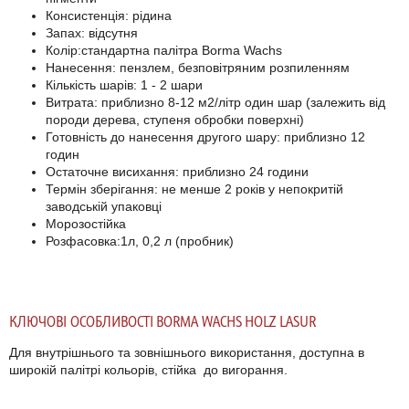
Консистенція: рідина
Запах: відсутня
Колір:стандартна палітра Borma Wachs
Нанесення: пензлем, безповітряним розпиленням
Кількість шарів: 1 - 2 шари
Витрата: приблизно 8-12 м2/літр один шар (залежить від
породи дерева, ступеня обробки поверхні)
Готовність до нанесення другого шару: приблизно 12
годин
Остаточне висихання: приблизно 24 години
Термін зберігання: не менше 2 років у непокритій
заводській упаковці
Морозостійка
Розфасовка:1л, 0,2 л (пробник)
КЛЮЧОВІ ОСОБЛИВОСТІ
BORMA WACHS HOLZ LASUR
Для внутрішнього та зовнішнього використання, доступна в
широкій палітрі кольорів, стійка до вигорання.