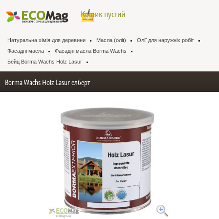
Кошик пустий
Натуральна хімія для деревини
Масла (олії)
Олії для наружніх робіт
Фасадні масла
Фасадні масла Borma Wachs
Бейц Borma Wachs Holz Lasur
Borma Wachs Holz Lasur елберт