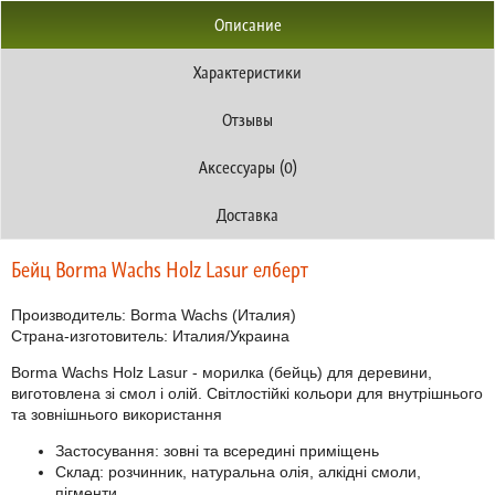
Описание
Характеристики
Отзывы
Аксессуары (0)
Доставка
Бейц Borma Wachs Holz Lasur елберт
Производитель:
Borma Wachs
(Италия)
Страна-изготовитель: Италия/Украина
Borma Wachs Holz Lasur
- морилка (бейць) для деревини,
виготовлена зі смол і олій. С
вітлостійкі кольори для внутрішнього
та зовнішнього використання
Застосування: зовні та всередині приміщень
Склад: розчинник, натуральна олія, алкідні смоли,
пігменти