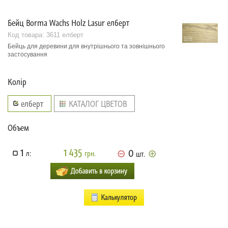
Бейц Borma Wachs Holz Lasur елберт
Код товара:
3611 елберт
Бейць для деревини для внутрішнього та зовнішнього
застосування
Колір
елберт
КАТАЛОГ ЦВЕТОВ
Объем
1
1 435
0
л:
грн.
шт.