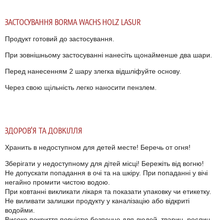
ЗАСТОСУВАННЯ
BORMA WACHS HOLZ LASUR
Продукт готовий до застосування.
При зовнішньому застосуванні нанесіть щонайменше два шари.
Перед нанесенням 2 шару злегка відшліфуйте основу.
Через свою щільність легко наносити пензлем.
ЗДОРОВ'Я ТА ДОВКІЛЛЯ
Хранить в недоступном для детей месте! Беречь от огня!
Зберігати у недоступному для дітей місці! Бережіть від вогню!
Не допускати попадання в очі та на шкіру. При попаданні у вічі
негайно промити чистою водою.
При ковтанні викликати лікаря та показати упаковку чи етикетку.
Не виливати залишки продукту у каналізацію або відкриті
водойми.
Високе покриття повністю безпечне для людей, тварин, рослин.