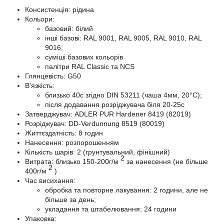
Консистенція: рідина
Кольори:
базовий: білий
інші базові: RAL 9001, RAL 9005, RAL 9010, RAL
9016;
суміші базових кольорів
палітри RAL Classic та NCS
Глянцевість: G50
В'язкість:
близько 40с згідно DIN 53211 (чаша 4мм, 20°C);
після додавання розріджувача біля 20-25с
Затверджувач: ADLER
PUR Hardener 8419 (82019)
Розріджувач: DD-Verdunnung 8519 (80019)
Життєздатність: 8 годин
Нанесення: розпорошенням
Кількість шарів: 2 (грунтувальний, фінішний)
2
Витрата: близько 150-200г/м
за нанесення (не більше
2
400г/м
)
Час висихання:
обробка та повторне лакування: 2 години, але не
більше за день;
укладання та штабелювання: 24 години
Упаковка: