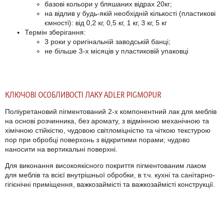
базові кольори у бляшаних відрах 20кг;
на відлив у будь-якій необхідній кількості (пластикові
ємності): від 0,2 кг, 0,5 кг, 1 кг, 3 кг, 5 кг
Термін зберігання:
3 роки у оригінальній заводській банці;
не більше 3-х місяців у пластиковій упаковці
КЛЮЧОВІ ОСОБЛИВОСТІ ЛАКУ ADLER PIGMOPUR
Поліуретановий пігментований 2-х компонентний лак для меблів
на основі розчинника, без аромату, з відмінною механічною та
хімічною стійкістю, чудовою світломіцністю та чіткою текстурою
пор при обробці поверхонь з відкритими порами;
чудово
наносити на вертикальні поверхні.
Для виконання високоякісного покриття пігментованим лаком
для меблів та всієї внутрішньої обробки, в т.ч.
кухні та санітарно-
гігієнічні приміщення, важкозаймісті та важкозаймісті конструкції.