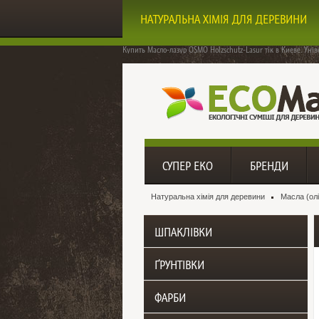
НАТУРАЛЬНА ХІМІЯ ДЛЯ ДЕРЕВИНИ
Купить Масло-лазур OSMO Holzschutz-Lasur тік в Киеве. Унів
СУПЕР ЕКО
БРЕНДИ
Натуральна хімія для деревини
Масла (олі
ШПАКЛІВКИ
ҐРУНТІВКИ
ФАРБИ