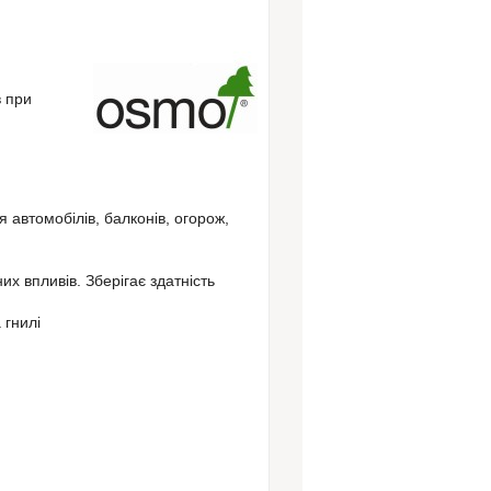
в при
 автомобілів, балконів, огорож,
их впливів.
Зберігає здатність
а гнилі