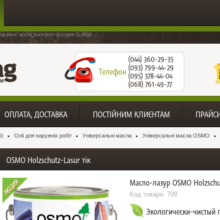
ерсальні масла, интернет-магазин EcoMag.
(044) 360-29-35
(093) 799-44-29
Телефон
(095) 378-44-04
(068) 761-49-77
ОПЛАТА, ДОСТАВКА
ПОСТІЙНИМ КЛИЄНТАМ
ПРАЙС
ї)
Олії для наружніх робіт
Універсальні масла
Універсальні масла OSMO
OSMO Holzschutz-Lasur тік
Масло-лазур OSMO Holzschut
Код товара:
708
Экологически-чистый 