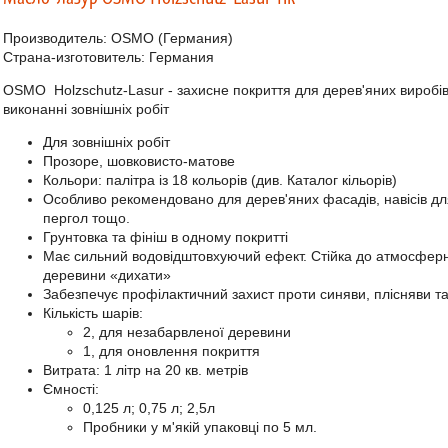
Производитель:
OSMO
(Германия)
Страна-изготовитель: Германия
OSMO
Holzschutz-Lasur
- захисне покриття для дерев'яних виробі
виконанні зовнішніх робіт
Для зовнішніх робіт
Прозоре, шовковисто-матове
Кольори: палітра із 18 кольорів (див. Каталог кільорів)
Особливо рекомендовано для дерев'яних фасадів, навісів для
пергол тощо.
Грунтовка та фініш в одному покритті
Має сильний водовідштовхуючий ефект.
Стійка до атмосферн
деревини «дихати»
Забезпечує профілактичний захист проти синяви, плісняви ​​т
Кількість шарів:
2, для незабарвленої деревини
1, для оновлення покриття
Витрата: 1 літр на 20 кв.
метрів
Ємності:
0,125 л;
0,75 л;
2,5л
Пробники у м'якій упаковці по 5 мл.