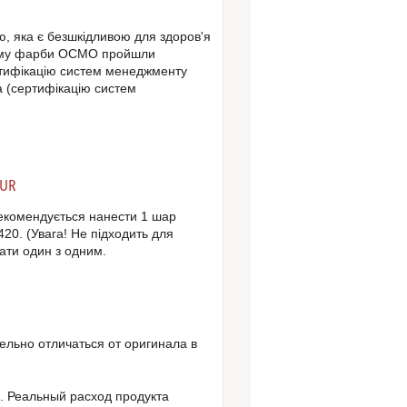
ю, яка є безшкідливою для здоров'я
ому фарби
ОСМО
пройшли
ертифікацію систем менеджменту
а (сертифікацію систем
SUR
рекомендується нанести 1 шар
420. (Увага! Не підходить для
ати один з одним.
ельно отличаться от оригинала в
. Реальный расход продукта