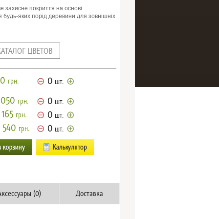
е захисне покриття на основі
 будь-яких порід деревини для зовнішніх
КАТАЛОГ ЦВЕТОВ
0
0
грн.
шт.
 050
0
грн.
шт.
 165
0
грн.
шт.
 540
0
грн.
шт.
Аксессуары (0)
Доставка