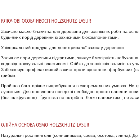
КЛЮЧОВІ ОСОБЛИВОСТІ
HOLZSCHUTZ-LASUR
Захисне
масло-блакитна
для деревини для зовнішніх робіт на осн
будь-яких порід деревини із захисними біокомпонентами.
Універсальний продукт для довготривалої захисту деревини.
Залишає пори деревини відкритими, знижує ймовірність набухання
водовідштовхувальні властивості.
Стійко до зовнішніх впливів та у
Забезпечує профілактичний захист проти зростання фарбуючих (син
грибків.
Пройшло багаторічне випробування в екстремальних умовах.
Не т
лущиться.
Для оновлення поверхні необхідно просто нанести нов
(без шліфування).
Ґрунтівка не потрібна.
Легко наноситися, не зас
ОЛІЙНА ОСНОВА
OSMO
HOLZSCHUTZ-LASUR
Натуральні рослинні
олії
(соняшникова, соєва, осотова, лляна).
До 