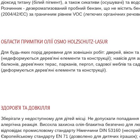
діоксид титану (білий пігмент), а також сикативи (осушувачі) та во
Розчинник - дезероматизований пробний бензин, що не містить бе
(2004/42/ЄС) за граничним рівнем VOC (летючих органічних речови
ОБЛАСТИ ПРИМІТКИ ОЛІЇ OSMO
HOLZSCHUTZ-LASUR
Для будь-яких порід деревини для зовнішніх робіт: дверей, вікон та
(недеформуються дерев'яні елементи та конструкції);
навісів для 
балконів, дерев'яних терас, парканів, пергол, садової меблів та са
(деформуються дерев'яні елементи та конструкції).
ЗДОРОВ'Я ТА ДОВКІЛЛЯ
Зберігати у недоступному для дітей місці.
Не допускати попадання в
алергічна реакція.
Висохла захисна
олія-блакитна
безпечно для лю
відповідає промисловому стандарту Німеччини DIN 53160 (несприй
Європейському стандарту EN 71 (дозволено для дитячих іграшок);