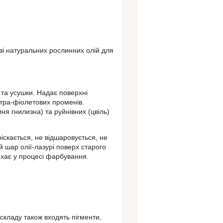
ові натуральних рослинних
олій
для
 та усушки.
Надає поверхні
льтра-фіолетових променів.
я гнилизна) та руйнівних (цвіль)
ріскається, не відшаровується, не
ий шар
олії-лазурі
поверх старого
ихає у процесі фарбування.
складу також входять пігменти,