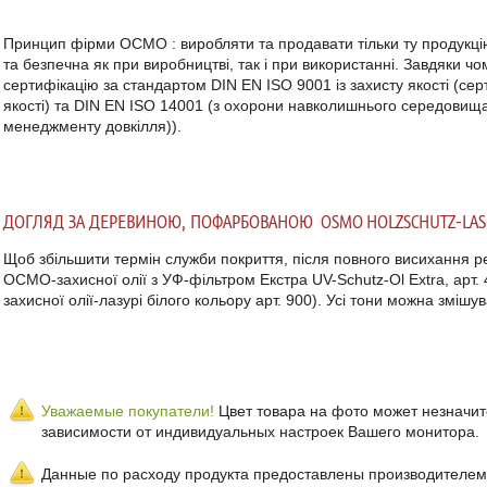
Принцип фірми
ОСМО
: виробляти та продавати тільки ту продукці
та безпечна як при виробництві, так і при використанні.
Завдяки ч
сертифікацію за стандартом DIN EN ISO 9001 із захисту якості (с
якості) та DIN EN ISO 14001 (з охорони навколишнього середовищ
менеджменту довкілля)).
ДОГЛЯД ЗА ДЕРЕВИНОЮ, ПОФАРБОВАНОЮ
OSMO
HOLZSCHUTZ-LA
Щоб збільшити термін служби покриття, після повного висихання 
ОСМО-захисної олії з УФ-фільтром Екстра
UV-Schutz-Ol
Extra, арт.
захисної олії-лазурі білого кольору арт. 900).
Усі тони можна змішув
Уважаемые покупатели!
Цвет товара на фото может незначит
зависимости от индивидуальных настроек Вашего монитора.
Данные по расходу продукта предоставлены производителем