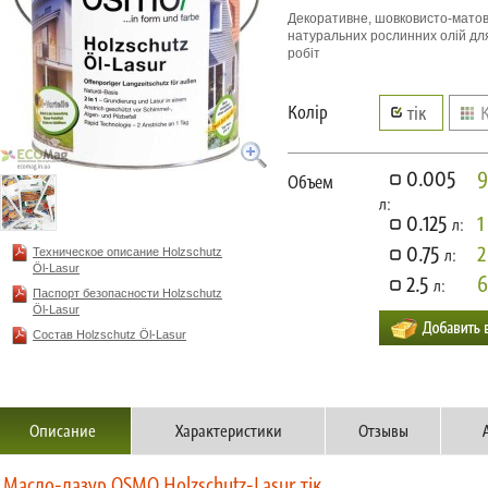
Декоративне, шовковисто-матов
натуральних рослинних олій для
робіт
Колір
тік
0.005
9
Объем
л:
0.125
1
л:
0.75
2
Техническое описание Holzschutz
л:
Öl-Lasur
2.5
6
л:
Паспорт безопасности Holzschutz
Öl-Lasur
Состав Holzschutz Öl-Lasur
Описание
Характеристики
Отзывы
Масло-лазур OSMO Holzschutz-Lasur тік