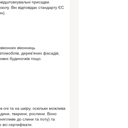
довідштовхувальні присадки.
нзолу.
Він відповідає стандарту ЄС
н).
 віконних віконниць
автомобілів, дерев'яних фасадів,
дових будиночків тощо.
 очі та на шкіру, оскільки можлива
дини, тварини, рослини.
Воно
нятливе до слини та поту) та
є всі сертифікати.