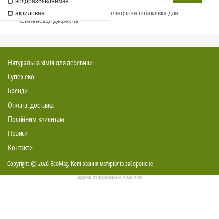
водоразбавляемая
акриловая
універсальна двокомпонентна поліефірна шпаклівка для
компенсації дефектів
Натуральна хімія для деревини
Супер еко
Бренди
Оплата, доставка
Постійним клиєнтам
Прайси
Контакти
Copyright © 2026
EcoMag
. Копіювання матеріалів заборонене.
Страница сгенерирована за 0.028310 сек