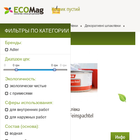
Кошик пустий
Натуральна хімія для деревини
Шпаклівки
Декоративні шпаклівки
ФИЛЬТРЫ ПО КАТЕГОРИИ
Декоративні шпаклівки
Бренды:
Adler
Диапазон цен:
0
0
грн
0
грн
0
грн
Экологичность:
экологически чистые
с примесями
Сферы использования:
Шпаклівка
для внутренних работ
Adler Poly-Feinspachtel
для наружных работ
Цвет: білий, чорний
Состав (основа):
Объем: 1 кг
водная
1 601
от
грн.