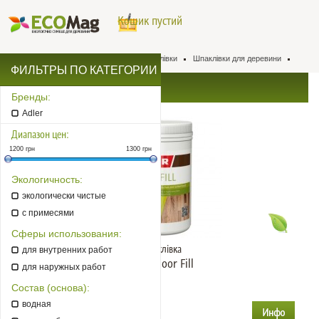
Кошик пустий
Натуральна хімія для деревини
Шпаклівки
Шпаклівки для деревини
ФИЛЬТРЫ ПО КАТЕГОРИИ
Шпаклівки для деревини
Бренды:
Adler
Диапазон цен:
1200
грн
1300
грн
Экологичность:
экологически чистые
с примесями
Сферы использования:
Шпаклівка
для внутренних работ
Adler Floor Fill
для наружных работ
Колір: безбарвна
Состав (основа):
Объем: 1 л
водная
1 682
грн.