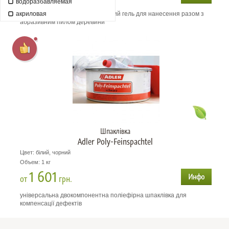
водоразбавляемая
акриловая
водонепроникний шпаклювальний гель для нанесення разом з
абразивним пилом деревини
Шпаклівка
Adler Poly-Feinspachtel
Цвет: білий, чорний
Объем: 1 кг
1 601
от
грн.
універсальна двокомпонентна поліефірна шпаклівка для
компенсації дефектів