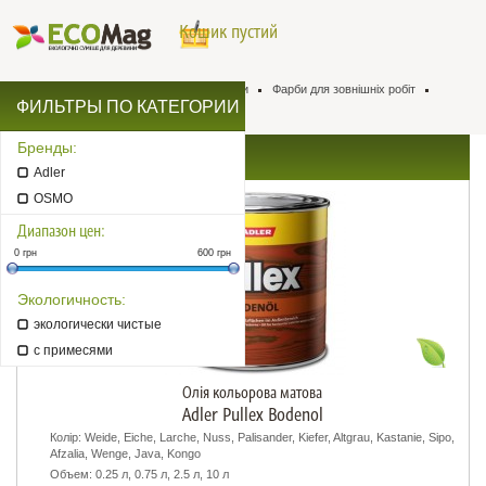
Кошик пустий
Натуральна хімія для деревини
Фарби
Фарби для зовнішніх робіт
ФИЛЬТРЫ ПО КАТЕГОРИИ
Фарби для терас
Бренды:
АКЦИИ: Фарби для терас
Adler
OSMO
Диапазон цен:
0
грн
600
грн
Экологичность:
экологически чистые
с примесями
Олія кольорова матова
Adler Pullex Bodenol
Колір: Weide, Eiche, Larche, Nuss, Palisander, Kiefer, Altgrau, Kastanie, Sipo,
Afzalia, Wenge, Java, Kongo
Объем: 0.25 л, 0.75 л, 2.5 л, 10 л