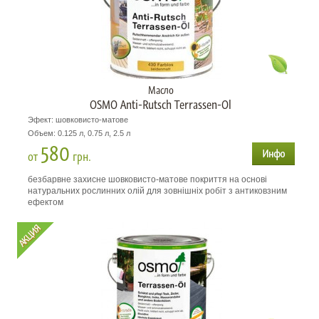
Масло
OSMO Anti-Rutsch Terrassen-Ol
Эфект: шовковисто-матове
Объем: 0.125 л, 0.75 л, 2.5 л
580
от
грн.
безбарвне захисне шовковисто-матове покриття на основі
натуральних рослинних олій для зовнішніх робіт з антиковзним
ефектом