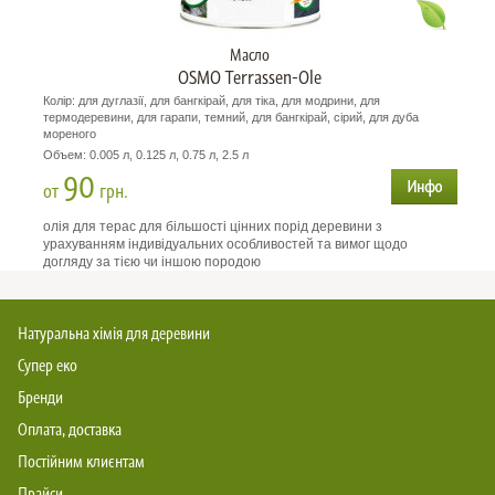
Масло
OSMO Terrassen-Ole
Колір: для дуглазії, для бангкірай, для тіка, для модрини, для
термодеревини, для гарапи, темний, для бангкірай, сірий, для дуба
мореного
Объем: 0.005 л, 0.125 л, 0.75 л, 2.5 л
90
от
грн.
олія для терас для більшості цінних порід деревини з
урахуванням індивідуальних особливостей та вимог щодо
догляду за тією чи іншою породою
Натуральна хімія для деревини
Супер еко
Бренди
Оплата, доставка
Постійним клиєнтам
Прайси