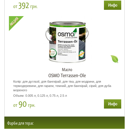
392
от
грн.
Масло
OSMO Terrassen-Ole
Колір: для дуглазії, для бангкірай, для тіка, для модрини, для
термодеревини, для гарапи, темний, для бангкірай, сірий, для дуба
мореного
Объем: 0.005 л, 0.125 л, 0.75 л, 2.5 л
90
от
грн.
Фарби для терас