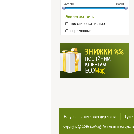
200
грн
800
грн
Экологичность:
экологически чистые
с примесями
Натуральна хімія для деревини
Супер
Copyright © 2026
EcoMag
. Копіювання матеріалі