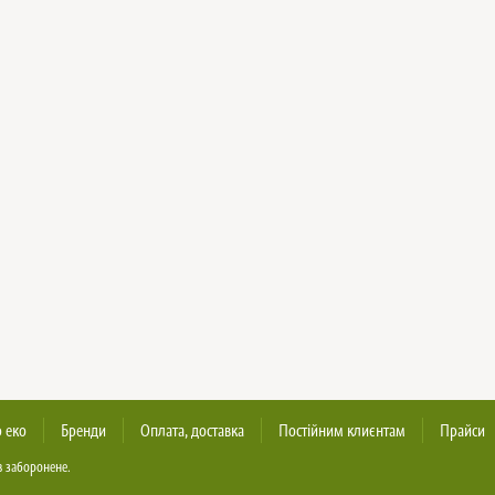
 еко
Бренди
Оплата, доставка
Постійним клиєнтам
Прайси
в заборонене.