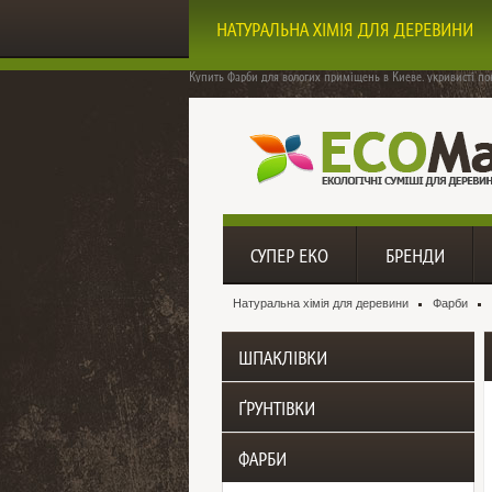
НАТУРАЛЬНА ХІМІЯ ДЛЯ ДЕРЕВИНИ
Купить Фарби для вологих приміщень
в Киеве. укривисті по
СУПЕР ЕКО
БРЕНДИ
Натуральна хімія для деревини
Фарби
ШПАКЛІВКИ
ҐРУНТІВКИ
ФАРБИ