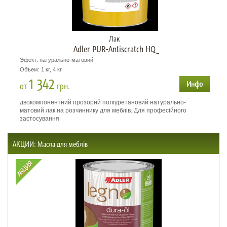
Лак
Adler PUR-Antiscratch HQ
Эфект: натурально-матовий
Объем: 1 кг, 4 кг
1 342
от
грн.
двокомпонентний прозорий поліуретановий натурально-
матовий лак на розчиннику для меблів. Для професійного
застосування
АКЦИИ: Масла для меблів