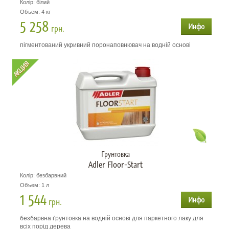
Колір: білий
Объем: 4 кг
5 258
грн.
пігментований укривний поронаповнювач на водній основі
Грунтовка
Adler Floor-Start
Колір: безбарвний
Объем: 1 л
1 544
грн.
безбарвна ґрунтовка на водній основі для паркетного лаку для
всіх порід дерева