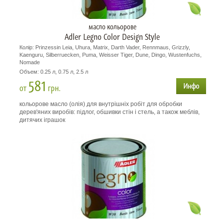
масло кольорове
Adler Legno Color Design Style
Колір: Prinzessin Leia, Uhura, Matrix, Darth Vader, Rennmaus, Grizzly,
Kaenguru, Silberruecken, Puma, Weisser Tiger, Dune, Dingo, Wustenfuchs,
Nomade
Объем: 0.25 л, 0.75 л, 2.5 л
581
от
грн.
кольорове масло (олія) для внутрішніх робіт для обробки
дерев'яних виробів: підлог, обшивки стін і стель, а також меблів,
дитячих іграшок