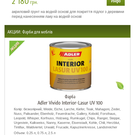
2 180
грн.
акриловий грунт на водній основі для покриття підлог з деревини
перед нанесенням лаку на водній основі
АКЦИИ: Фарби для меблів
Фарба
Adler Vivido Interior-Lasur UV 100
Колір: безколірний, Weide, Eiche, Larche, Kiefer, Teak, Mahagoni, Zeder,
Nuss, Palisander, Ebenholz, Feuerdrache, Gallery, Kobold, Forsthaus,
Leopold, Whisper, Korfnuss, Holzweg, Rumkugel, Chips, Ranger, Steppe,
Urgestein, Kalkweiss, Nanny, Kaserne, Eisenstadt, Kohle, Chili, Herzblut,
Tintifax, Waldviertel, Urwald, Frucade, Kapuzinerkresse, Landstreicher
Объем: 0.25 л, 0.75 л, 2.5 л