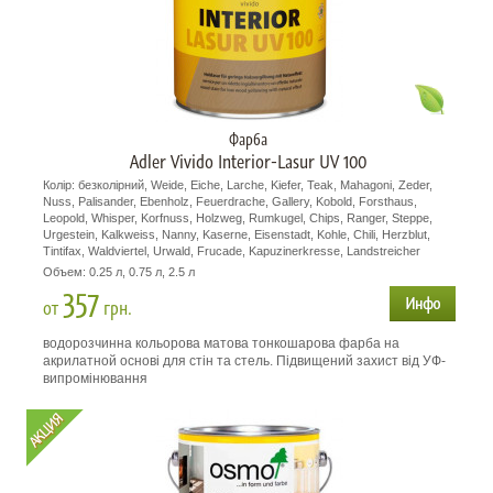
Фарба
Adler Vivido Interior-Lasur UV 100
Колір: безколірний, Weide, Eiche, Larche, Kiefer, Teak, Mahagoni, Zeder,
Nuss, Palisander, Ebenholz, Feuerdrache, Gallery, Kobold, Forsthaus,
Leopold, Whisper, Korfnuss, Holzweg, Rumkugel, Chips, Ranger, Steppe,
Urgestein, Kalkweiss, Nanny, Kaserne, Eisenstadt, Kohle, Chili, Herzblut,
Tintifax, Waldviertel, Urwald, Frucade, Kapuzinerkresse, Landstreicher
Объем: 0.25 л, 0.75 л, 2.5 л
357
от
грн.
водорозчинна кольорова матова тонкошарова фарба на
акрилатной основі для стін та стель. Підвищений захист від УФ-
випромінювання