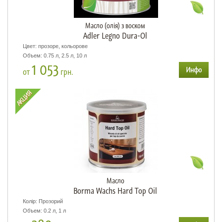
Масло (олія) з воском
Adler Legno Dura-Ol
Цвет: прозоре, кольорове
Объем: 0.75 л, 2.5 л, 10 л
1 053
от
грн.
Масло
Borma Wachs Hard Top Oil
Колір: Прозорий
Объем: 0.2 л, 1 л