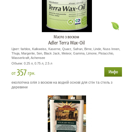
Масло з воском
Adler Terra Wax-Oil
Цвет: farblos, Kalkweiss, Kaserne, Quarz, Safran, Birne, Linde, Nuss Innen,
Thuja, Margerite, Sen, Black Jack, Meteor, Gamma, Limone, Pistacchio,
Wasserkraft, Achensee
Объем: 0.25 л, 0.75 л, 2.5 л
357
от
грн.
екологічна олія з воском на водній основі для стін та стель з
деревини