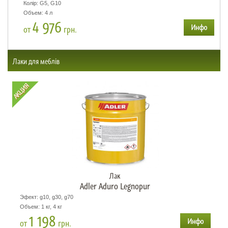
Колір: G5, G10
Объем: 4 л
4 976
от
грн.
Лаки для меблів
Лак
Adler Aduro Legnopur
Эфект: g10, g30, g70
Объем: 1 кг, 4 кг
1 198
от
грн.