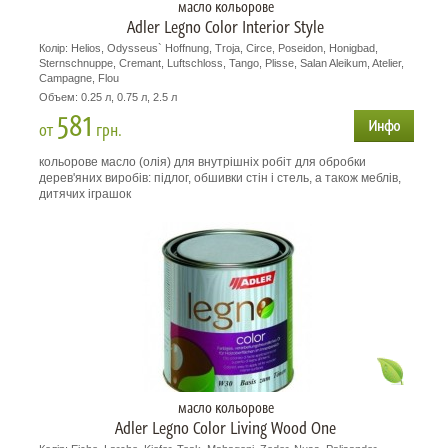
масло кольорове
Adler Legno Color Interior Style
Колір: Helios, Odysseus` Hoffnung, Troja, Circe, Poseidon, Honigbad,
Sternschnuppe, Cremant, Luftschloss, Tango, Plisse, Salan Aleikum, Atelier,
Campagne, Flou
Объем: 0.25 л, 0.75 л, 2.5 л
581
от
грн.
кольорове масло (олія) для внутрішніх робіт для обробки
дерев'яних виробів: підлог, обшивки стін і стель, а також меблів,
дитячих іграшок
масло кольорове
Adler Legno Color Living Wood One