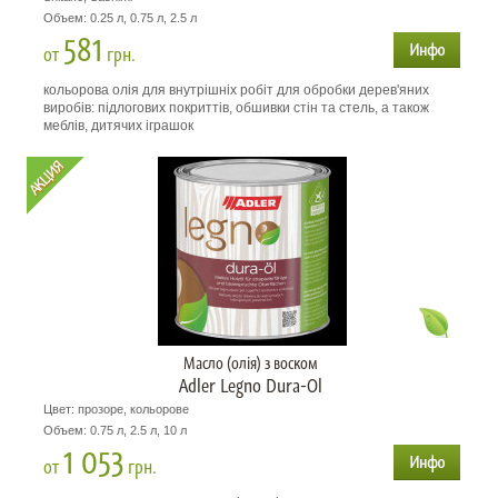
Объем: 0.25 л, 0.75 л, 2.5 л
581
от
грн.
кольорова олія для внутрішніх робіт для обробки дерев'яних
виробів: підлогових покриттів, обшивки стін та стель, а також
меблів, дитячих іграшок
Масло (олія) з воском
Adler Legno Dura-Ol
Цвет: прозоре, кольорове
Объем: 0.75 л, 2.5 л, 10 л
1 053
от
грн.