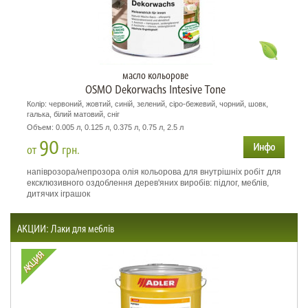
масло кольорове
OSMO Dekorwachs Intesive Tone
Колір: червоний, жовтий, синій, зелений, сіро-бежевий, чорний, шовк,
галька, білий матовий, сніг
Объем: 0.005 л, 0.125 л, 0.375 л, 0.75 л, 2.5 л
90
от
грн.
напіврозора/непрозора олія кольорова для внутрішніх робіт для
ексклюзивного оздоблення дерев'яних виробів: підлог, меблів,
дитячих іграшок
АКЦИИ: Лаки для меблів