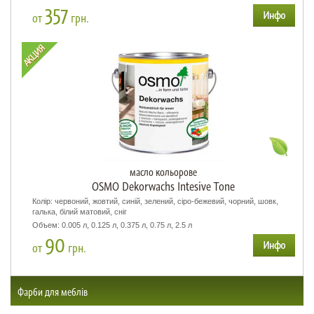
357
от
грн.
масло кольорове
OSMO Dekorwachs Intesive Tone
Колір: червоний, жовтий, синій, зелений, сіро-бежевий, чорний, шовк,
галька, білий матовий, сніг
Объем: 0.005 л, 0.125 л, 0.375 л, 0.75 л, 2.5 л
90
от
грн.
Фарби для меблів