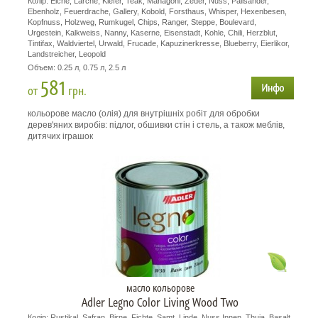
Колір: Eiche, Larche, Kiefer, Teak, Mahagoni, Zeder, Nuss, Palisander,
Ebenholz, Feuerdrache, Gallery, Kobold, Forsthaus, Whisper, Hexenbesen,
Kopfnuss, Holzweg, Rumkugel, Chips, Ranger, Steppe, Boulevard,
Urgestein, Kalkweiss, Nanny, Kaserne, Eisenstadt, Kohle, Chili, Herzblut,
Tintifax, Waldviertel, Urwald, Frucade, Kapuzinerkresse, Blueberry, Eierlikor,
Landstreicher, Leopold
Объем: 0.25 л, 0.75 л, 2.5 л
581
от
грн.
кольорове масло (олія) для внутрішніх робіт для обробки
дерев'яних виробів: підлог, обшивки стін і стель, а також меблів,
дитячих іграшок
масло кольорове
Adler Legno Color Living Wood Two
Колір: Rustikal, Safran, Birne, Fichte, Samt, Linde, Nuss Innen, Thuja, Basalt,