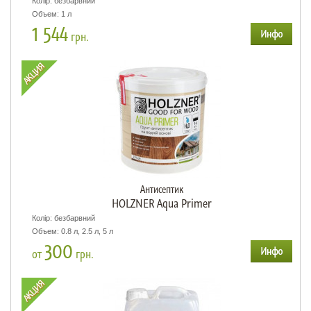
Колір: безбарвний
Объем: 1 л
1 544
грн.
Антисептик
HOLZNER Aqua Primer
Колір: безбарвний
Объем: 0.8 л, 2.5 л, 5 л
300
от
грн.