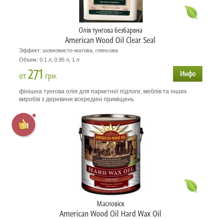
Олія тунгова безбарвна
American Wood Oil Clear Seal
Эффект: шовковисто-матова, глянсова
Объем: 0.1 л, 0.95 л, 1 л
271
от
грн.
фінішна тунгова олія для паркетної підлоги, меблів та інших
виробів з деревини всередині приміщень
Масловіск
American Wood Oil Hard Wax Oil