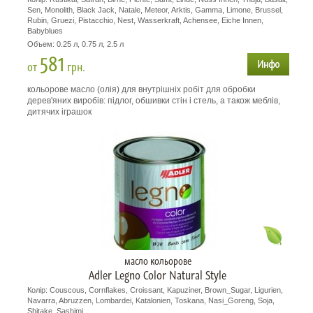
Sen, Monolith, Black Jack, Natale, Meteor, Arktis, Gamma, Limone, Brussel,
Rubin, Gruezi, Pistacchio, Nest, Wasserkraft, Achensee, Eiche Innen,
Babyblues
Объем: 0.25 л, 0.75 л, 2.5 л
581
от
грн.
кольорове масло (олія) для внутрішніх робіт для обробки
дерев'яних виробів: підлог, обшивки стін і стель, а також меблів,
дитячих іграшок
масло кольорове
Adler Legno Color Natural Style
Колір: Couscous, Cornflakes, Croissant, Kapuziner, Brown_Sugar, Ligurien,
Navarra, Abruzzen, Lombardei, Katalonien, Toskana, Nasi_Goreng, Soja,
Shitake, Sashimi