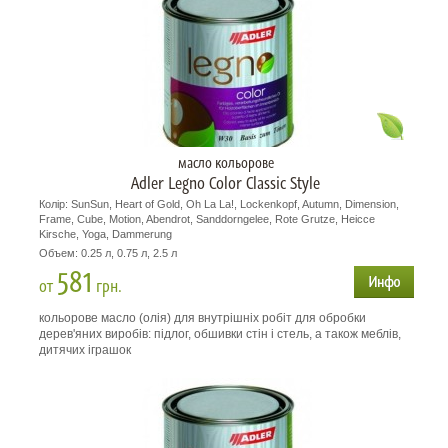
масло кольорове
Adler Legno Color Classic Style
Колір: SunSun, Heart of Gold, Oh La La!, Lockenkopf, Autumn, Dimension,
Frame, Cube, Motion, Abendrot, Sanddorngelee, Rote Grutze, Heicce
Kirsche, Yoga, Dammerung
Объем: 0.25 л, 0.75 л, 2.5 л
581
от
грн.
кольорове масло (олія) для внутрішніх робіт для обробки
дерев'яних виробів: підлог, обшивки стін і стель, а також меблів,
дитячих іграшок