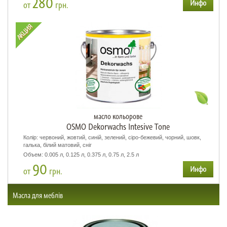
280
от
грн.
масло кольорове
OSMO Dekorwachs Intesive Tone
Колір: червоний, жовтий, синій, зелений, сіро-бежевий, чорний, шовк,
галька, білий матовий, сніг
Объем: 0.005 л, 0.125 л, 0.375 л, 0.75 л, 2.5 л
90
от
грн.
Масла для меблів