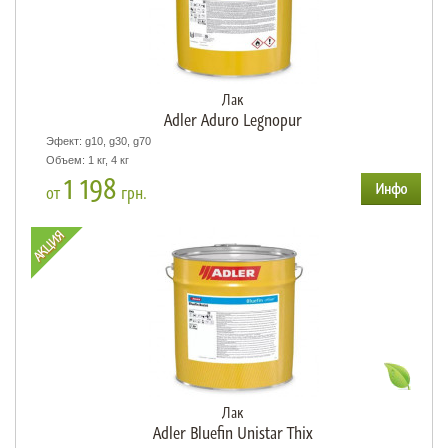
Лак
Adler Aduro Legnopur
Эфект: g10, g30, g70
Объем: 1 кг, 4 кг
1 198
от
грн.
Лак
Adler Bluefin Unistar Thix